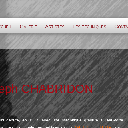
cueil
Galerie
Artistes
Les techniques
Conta
seph CHABRIDON
N débute, en 1913,
avec une magnifique gravure à l'eau-forte
 gravures, principalement éditées par la
GALERIE LUTÉTIA
, aux