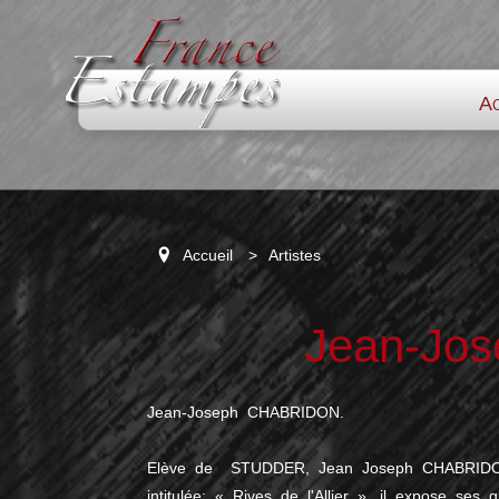
Ac
Accueil
>
Artistes
Jean-Jo
Jean-Joseph CHABRIDON.
Elève de STUDDER, Jean Joseph CHABRIDO
intitulée: « Rives de l'Allier », il expose ses