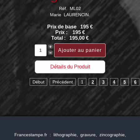
Réf. ML02
Marie LAURENCIN.
Prix de base
195 €
Prix :
195 €
Total :
195,00 €
Détails du Produit
Début
Précédent
1
2
3
4
5
6
Francestampe.fr : lithographie, gravure, zincographie,