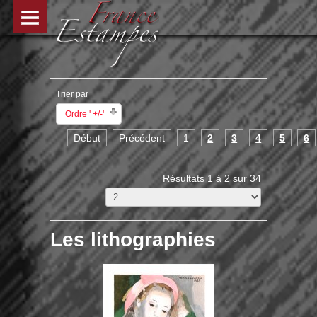
Trier par
Ordre ' +/-'
Début
Précédent
1
2
3
4
5
6
Résultats 1 à 2 sur 34
Les lithographies