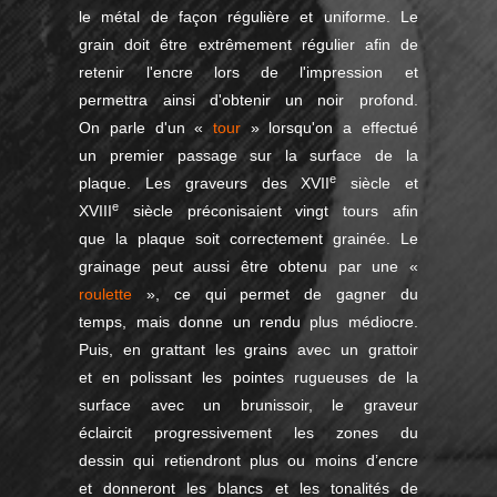
le métal de façon régulière et uniforme. Le
grain doit être extrêmement régulier afin de
retenir l'encre lors de l'impression et
permettra ainsi d'obtenir un noir profond.
On parle d'un «
tour
» lorsqu'on a effectué
un premier passage sur la surface de la
e
plaque. Les graveurs des XVII
siècle et
e
XVIII
siècle préconisaient vingt tours afin
que la plaque soit correctement grainée. Le
grainage peut aussi être obtenu par une «
roulette
», ce qui permet de gagner du
temps, mais donne un rendu plus médiocre.
Puis, en grattant les grains avec un grattoir
et en polissant les pointes rugueuses de la
surface avec un brunissoir, le graveur
éclaircit progressivement les zones du
dessin qui retiendront plus ou moins d’encre
et donneront les blancs et les tonalités de