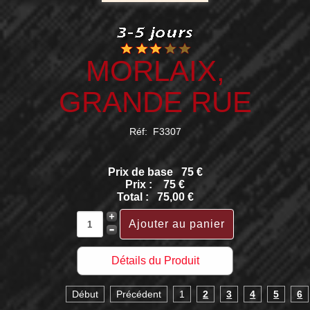
MORLAIX,
GRANDE RUE
Réf: F3307
Prix de base
75 €
Prix :
75 €
Total :
75,00 €
Détails du Produit
Début
Précédent
1
2
3
4
5
6