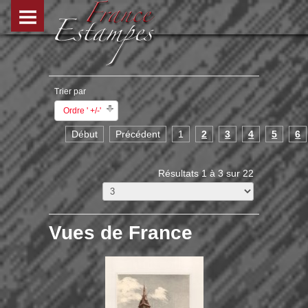
Trier par
Ordre ' +/-'
Début
Précédent
1
2
3
4
5
6
Résultats 1 à 3 sur 22
Vues de France