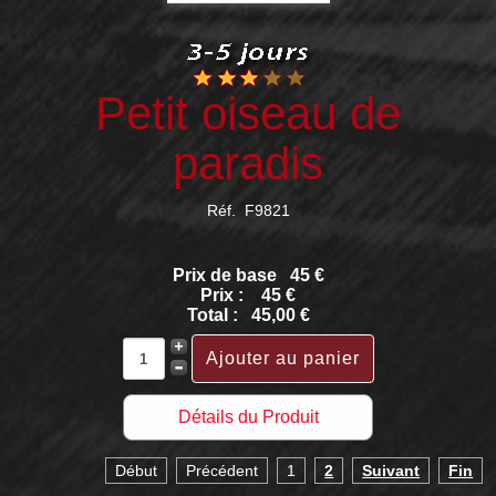
Petit oiseau de
paradis
Réf. F9821
Prix de base
45 €
Prix :
45 €
Total :
45,00 €
Détails du Produit
Début
Précédent
1
2
Suivant
Fin