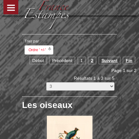
Trier par
Ordre ' +/-'
Début
Précédent
1
2
Suivant
Fin
Page 1 sur 2
Résultats 1 à 3 sur 5
Les oiseaux