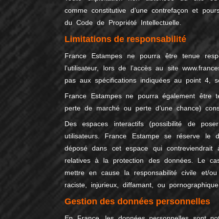
comme constitutive d’une contrefaçon et pours
du Code de Propriété Intellectuelle.
Limitations de responsabilité
France Estampes ne pourra être tenue resp
l’utilisateur, lors de l’accès au site www.franc
pas aux spécifications indiquées au point 4, so
France Estampes ne pourra également être t
perte de marché ou perte d’une chance) consécu
Des espaces interactifs (possibilité de pos
utilisateurs. France Estampe se réserve le 
déposé dans cet espace qui contreviendrait à 
relatives à la protection des données. Le c
mettre en cause la responsabilité civile et/
raciste, injurieux, diffamant, ou pornographiqu
Gestion des données personnelles
En France, les données personnelles sont no