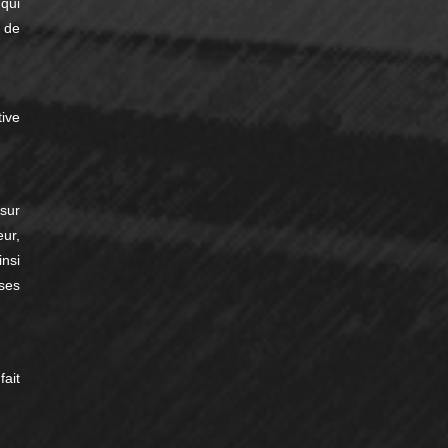
qui
 de
ive
sur
eur,
nsi
ses
ait