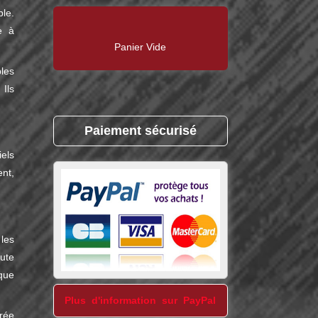
le.
e à
Panier Vide
les
Ils
Paiement sécurisé
els
ent,
les
ute
que
Plus d'information sur PayPal
rée