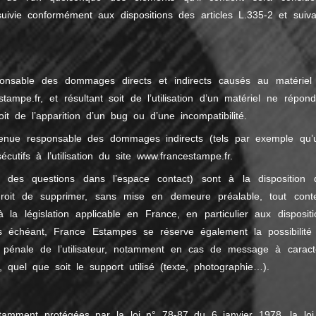
uivie conformément aux dispositions des articles L.335-2 et suiva
onsable des dommages directs et indirects causés au matériel
estampe.fr, et résultant soit de l’utilisation d’un matériel ne répon
it de l’apparition d’un bug ou d’une incompatibilité.
enue responsable des dommages indirects (tels par exemple qu’
tifs à l’utilisation du site www.francestampe.fr.
er des questions dans l’espace contact) sont à la disposition 
droit de supprimer, sans mise en demeure préalable, tout cont
la législation applicable en France, en particulier aux dispositi
as échéant, France Estampes se réserve également la possibilité
ou pénale de l’utilisateur, notamment en cas de message à caract
e, quel que soit le support utilisé (texte, photographie…).
tamment protégées par la loi n° 78-87 du 6 janvier 1978, la loi