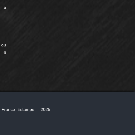
e à
 ou
u 6
, ® France Estampe - 2025