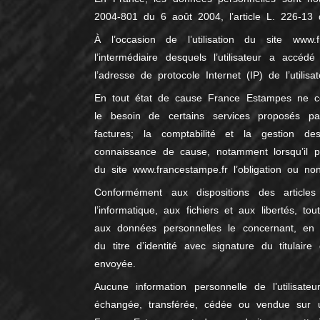
2004-801 du 6 août 2004, l’article L. 226-13
À l’occasion de l’utilisation du site www.
l’intermédiaire desquels l’utilisateur a accédé
l’adresse de protocole Internet (IP) de l’utilisat
En tout état de cause France Estampes ne coll
le besoin de certains services proposés p
factures; la comptabilité et la gestion des
connaissance de cause, notamment lorsqu’il pro
du site
www.francest
ampe.fr l’obligation ou no
Conformément aux dispositions des article
l’informatique, aux fichiers et aux libertés, tou
aux données personnelles le concernant, en
du titre d’identité avec signature du titulair
envoyée.
Aucune information personnelle de l’utilisateu
échangée, transférée, cédée ou vendue sur u