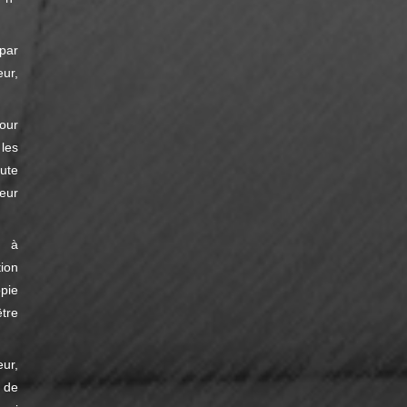
par
ur,
our
les
ute
eur
e à
tion
pie
tre
ur,
 de