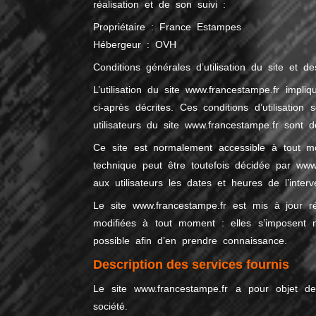
réalisation et de son suivi :
Propriétaire : France Estampes
Hébergeur : OVH
Conditions générales d’utilisation du site et d
L’utilisation du site
www.francestampe.fr
impliqu
ci-après décrites. Ces conditions d’utilisatio
utilisateurs du site
www.francestampe.fr
sont do
Ce site est normalement accessible à tout mo
technique peut être toutefois décidée par
www
aux utilisateurs les dates et heures de l’interv
Le site
www.francestampe.fr
est mis à jour ré
modifiées à tout moment : elles s’imposent né
possible afin d’en prendre connaissance.
Description des services fournis
Le site www.francestampe.fr a pour objet de
société.