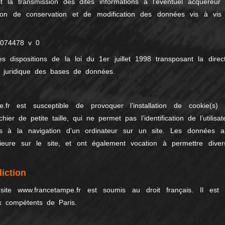
 la transmission des dites informations à l’éventuel acquéreur 
ion de conservation et de modification des données vis à vis
2074478 v 0
dispositions de la loi du 1er juillet 1998 transposant la direct
n juridique des bases de données.
.fr est susceptible de provoquer l’installation de cookie(s) 
chier de petite taille, qui ne permet pas l’identification de l’utilisat
ves à la navigation d’un ordinateur sur un site. Les données ai
érieure sur le site, et ont également vocation à permettre diver
diction
u site www.francetampe.fr est soumis au droit français. Il est f
aux compétents de Paris.