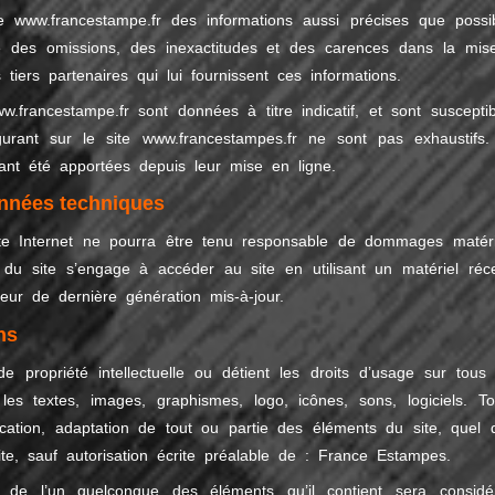
te
www.francestampe.fr
des informations aussi précises que possib
le des omissions, des inexactitudes et des carences dans la mis
 tiers partenaires qui lui fournissent ces informations.
w.francestampe.fr
sont données à titre indicatif, et sont susceptib
igurant sur le site www.francestampes.fr ne sont pas exhaustifs. 
ant été apportées depuis leur mise en ligne.
onnées techniques
 site Internet ne pourra être tenu responsable de dommages matéri
teur du site s’engage à accéder au site en utilisant un matériel réc
ur de dernière génération mis-à-jour.
ns
e propriété intellectuelle ou détient les droits d’usage sur tous 
es textes, images, graphismes, logo, icônes, sons, logiciels. To
blication, adaptation de tout ou partie des éléments du site, quel 
ite, sauf autorisation écrite préalable de : France Estampes.
u de l’un quelconque des éléments qu’il contient sera considé