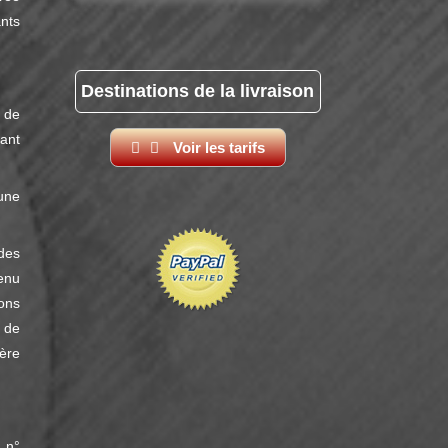
nts
Destinations de la livraison
 de
dant
Voir les tarifs
une
des
enu
ons
 de
ère
 n°