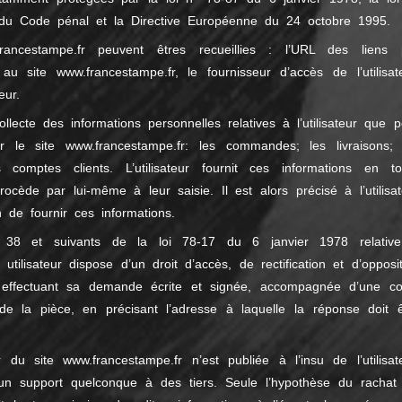
 du Code pénal et la Directive Européenne du 24 octobre 1995.
francestampe.fr peuvent êtres recueillies : l’URL des liens 
 au site www.francestampe.fr, le fournisseur d’accès de l’utilisate
eur.
ecte des informations personnelles relatives à l’utilisateur que p
ar le site
www.francestampe.fr:
les commandes; les livraisons; 
 comptes clients. L’utilisateur fournit ces informations en to
cède par lui-même à leur saisie. Il est alors précisé à l’utilisat
n de fournir ces informations.
s 38 et suivants de la loi 78-17 du 6 janvier 1978 relativ
t utilisateur dispose d’un droit d’accès, de rectification et d’opposi
 effectuant sa demande écrite et signée, accompagnée d’une co
e de la pièce, en précisant l’adresse à laquelle la réponse doit ê
r du site www.francestampe.fr n’est publiée à l’insu de l’utilisate
n support quelconque à des tiers. Seule l’hypothèse du rachat