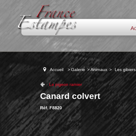
Ac
Accueil
>
Galerie
>
Animaux
>
Les gibiers
Le pigeon ramier
Canard colvert
Réf. F8820