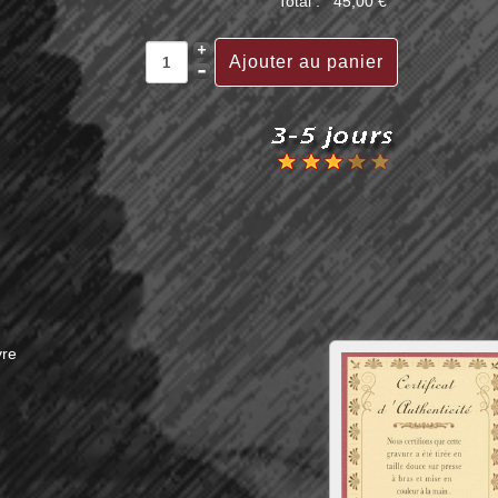
Total :
45,00 €
vre