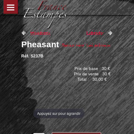
Woodcock
Labrador
Pheasant
Retour vers: Les animaux
Réf. S237B
Prix de base
30 €
Prix ​​de vente
30 €
Total :
30,00 €
Appuyez sur pour agrandir