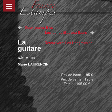
Deux jeunes filles
Les jeunes filles aux fleurs
La
Retour vers: Les lithographies
guitare
Réf. ML08
Marie LAURENCIN
Prix de base
195 €
Prix ​​de vente
195 €
Total :
195,00 €