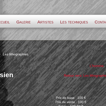
cueil
Galerie
Artistes
Les techniques
Conta
>
Les lithographies
L'homme
 sien
Retour vers: Les lithographi
Prix de base
100 €
Prix ​​de vente
100 €