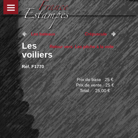
Les bateaux
Crépuscule
Les
Retour vers: Les pêche à la voile
voiliers
Réf. F1770
Prix de base
25 €
Prix ​​de vente
25 €
Total :
25,00 €