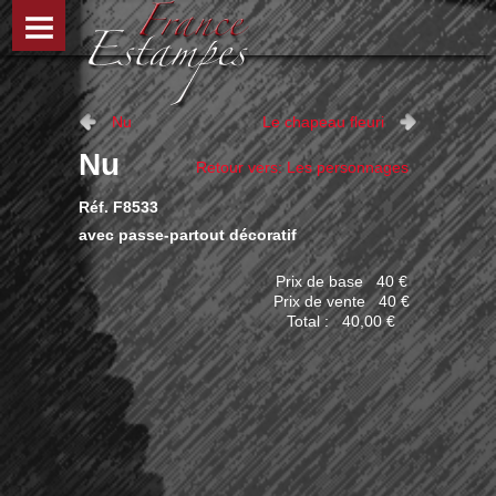
Nu
Le chapeau fleuri
Nu
Retour vers: Les personnages
Réf. F8533
avec passe-partout décoratif
Prix de base
40 €
Prix ​​de vente
40 €
Total :
40,00 €