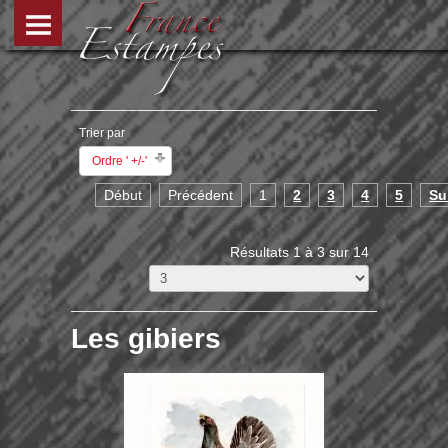
Trier par
Ordre ' +/-'
Début
Précédent
1
2
3
4
5
Su
Résultats 1 à 3 sur 14
Les gibiers