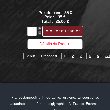
Prix de base
35 €
Prix :
35 €
Total :
35,00 €
Détails du Produit
Début
Précédent
1
2
3
4
5
Su
Francestampe.fr : lithographie, gravure, zincographie,
aquatinte, eaux-fortes, digigraphie, ® France Estampe
- 2025