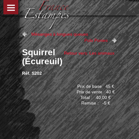
Mésanges à longues queues
Polo Ponies
Squirrel
Retour vers: Les animaux
(Écureuil)
Réf. S202
Prix de base
45 €
Prix ​​de vente
40 €
Total :
40,00 €
Remise :
-5 €